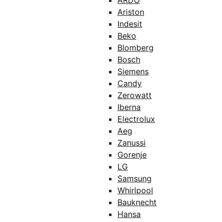
ARDO
Ariston
Indesit
Beko
Blomberg
Bosch
Siemens
Candy
Zerowatt
Iberna
Electrolux
Aeg
Zanussi
Gorenje
LG
Samsung
Whirlpool
Bauknecht
Hansa