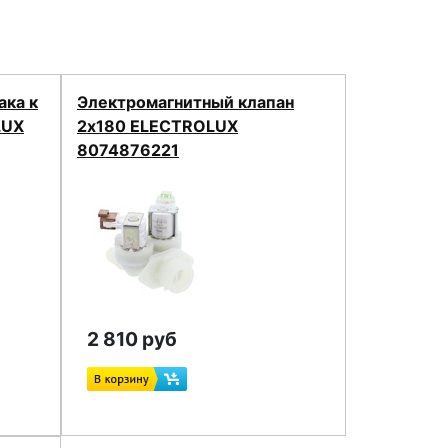
ака к
Электромагнитный клапан
LUX
2x180 ELECTROLUX
8074876221
2 810 руб