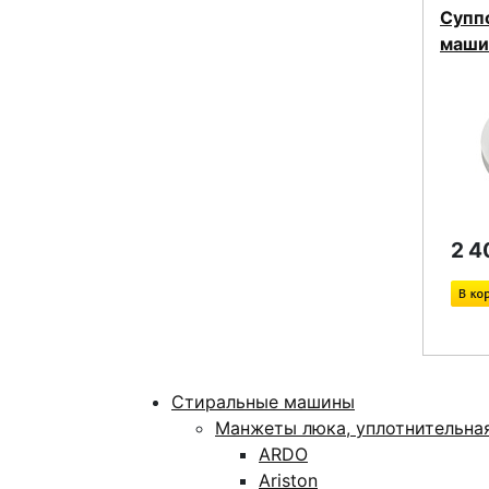
Супп
маши
2 4
Стиральные машины
Манжеты люка, уплотнительна
ARDO
Ariston