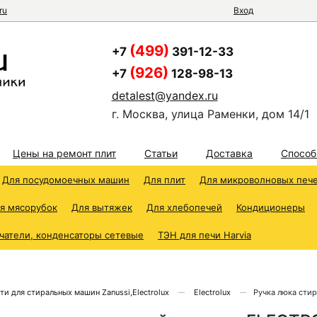
ru
Вход
(499)
+7
391-12-33
(926)
+7
128-98-13
detalest@yandex.ru
г. Москва, улица Раменки, дом 14/1
Цены на ремонт плит
Статьи
Доставка
Способ
Для посудомоечных машин
Для плит
Для микроволновых печ
я мясорубок
Для вытяжек
Для хлебопечей
Кондиционеры
чатели, конденсаторы сетевые
ТЭН для печи Harvia
ти для стиральных машин Zanussi,Electrolux
Electrolux
Ручка люка сти