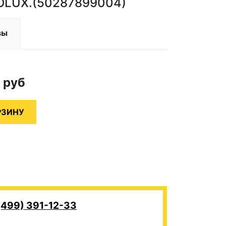
OLUX.(50287899004)
вы
0
руб
(499) 391-12-33