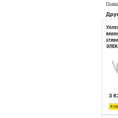
Подро
Друг
Упло
верх
стир
ЭЛЕК
3 6