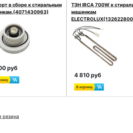
орт в сборе к стиральным
ТЭН IRCA 700W к стира
нкам.(4071430963)
машинкам
ELECTROLUX(132622800
00 руб
4 810 руб
я резина