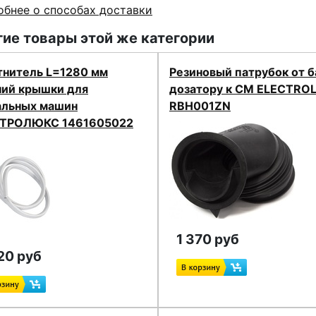
бнее о способах доставки
ие товары этой же категории
тнитель L=1280 мм
Резиновый патрубок от б
ний крышки для
дозатору к СМ ELECTRO
альных машин
RBH001ZN
ТРОЛЮКС 1461605022
1 370 руб
20 руб