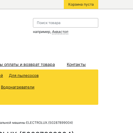
Корзина пуста
например,
Аквастоп
ы оплаты и возврат товара
Контакты
ей
Для пылесосов
Водонагреватели
ральной машины ELECTROLUX.(50287899004)