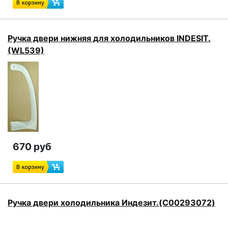
Ручка двери нижняя для холодильников INDESIT.
(WL539)
670 руб
Ручка двери холодильника Индезит.(C00293072)