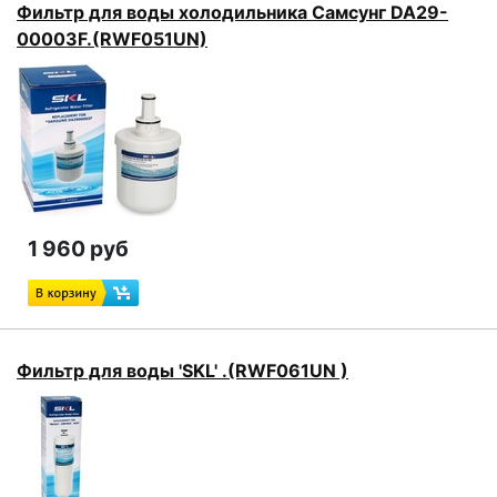
Фильтр для воды холодильника Самсунг DA29-
00003F.(RWF051UN)
1 960 руб
Фильтр для воды 'SKL' .(RWF061UN )