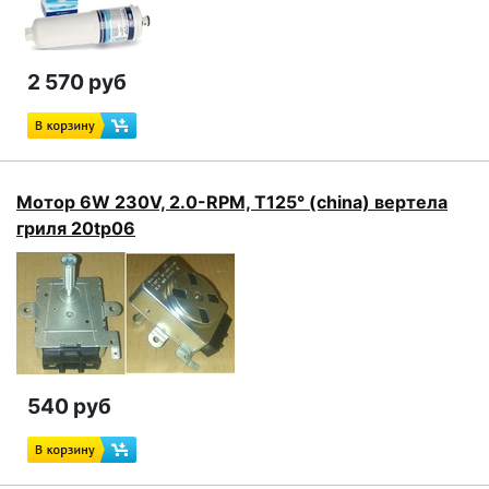
2 570 руб
Мотор 6W 230V, 2.0-RPM, T125° (china) вертела
гриля 20tp06
540 руб