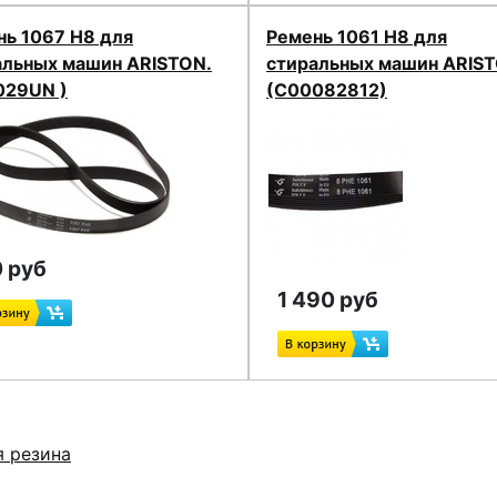
нь 1067 H8 для
Ремень 1061 H8 для
альных машин ARISTON.
стиральных машин ARIST
029UN )
(C00082812)
 руб
1 490 руб
я резина