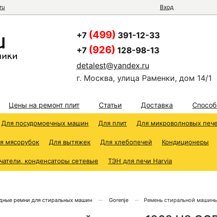
ru
Вход
(499)
+7
391-12-33
(926)
+7
128-98-13
detalest@yandex.ru
г. Москва, улица Раменки, дом 14/1
Цены на ремонт плит
Статьи
Доставка
Способ
Для посудомоечных машин
Для плит
Для микроволновых печ
я мясорубок
Для вытяжек
Для хлебопечей
Кондиционеры
чатели, конденсаторы сетевые
ТЭН для печи Harvia
дные ремни для стиральных машин
Gorenje
Ремень стиральной машины