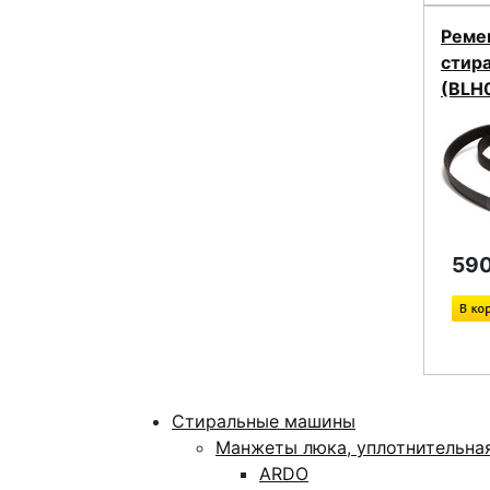
Реме
стир
(BLH
590
Стиральные машины
Манжеты люка, уплотнительна
ARDO