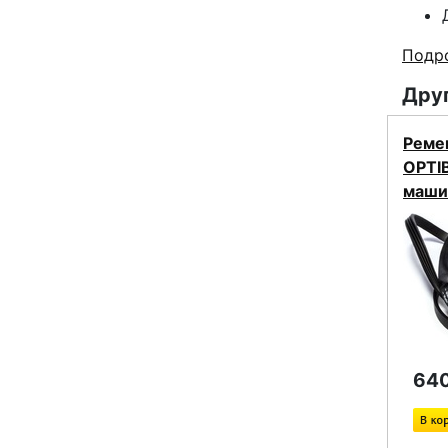
Подро
Друг
Реме
OPTI
маши
640