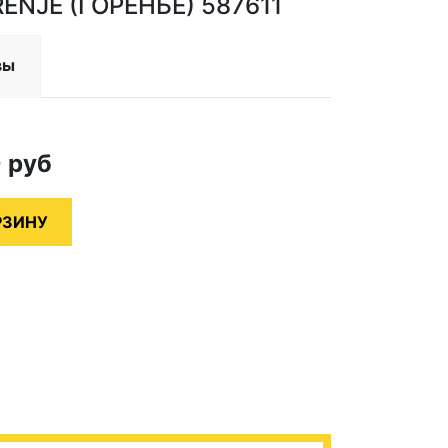
ENJE (ГОРЕНЬЕ) 587611
вы
0
руб