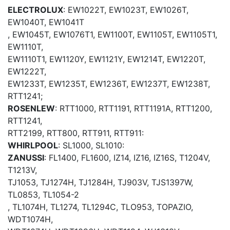
ELECTROLUX
: EW1022T, EW1023T, EW1026T,
EW1040T, EW1041T
, EW1045T, EW1076T1, EW1100T, EW1105T, EW1105T1,
EW1110T,
EW1110T1, EW1120Y, EW1121Y, EW1214T, EW1220T,
EW1222T,
EW1233T, EW1235T, EW1236T, EW1237T, EW1238T,
RTT1241;
ROSENLEW
: RTT1000, RTT1191, RTT1191A, RTT1200,
RTT1241,
RTT2199, RTT800, RTT911, RTT911:
WHIRLPOOL
: SL1000, SL1010:
ZANUSSI
: FL1400, FL1600, IZ14, IZ16, IZ16S, T1204V,
T1213V,
TJ1053, TJ1274H, TJ1284H, TJ903V, TJS1397W,
TL0853, TL1054-2
, TL1074H, TL1274, TL1294C, TLO953, TOPAZIO,
WDT1074H,