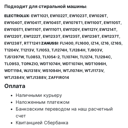
Подходит для стиральной машины
:
ELECTROLUX
: EWT1021, EW1022T, EW1023T, EW1026T,
EW1040T, EW1041T, EW1045T, EW1076T1, EW1100T, EW1105T,
EW1105T1, EW1110T, EW1110T1, EW1120Y, EW1121Y, EW1214T,
EW1220T, EW1222T, EW1233T, EW1235T, EW1236T, EW1237T,
EW1238T, RTT1241:
ZANUSSI
: FL1400, FL1600, IZ14, IZ16, IZ16S,
T1204V, T1213V, TJ1053, TJ1274H, TJ1284H, TJ903V,
TJS1397W, TL0853, TL1054-2, TL1074H, TL1274, TL1294C,
TLO953, TOPAZIO, WDT1074H, WDT1074H, WDT1096H,
WDT1194, WJ1318V, WS1094H, WTJ1074H, WTJ1173V,
WTJ1384V, WTJ1388V, ZAFFIRO14
Оплата
Наличными курьеру
Наложенным платежом
Банковским переводом на наш расчетный
счет
Квитанцией Сбербанка