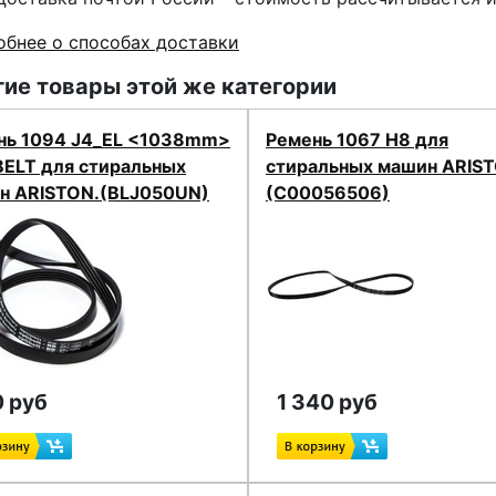
бнее о способах доставки
ие товары этой же категории
нь 1094 J4_EL <1038mm>
Ремень 1067 H8 для
BELT для стиральных
стиральных машин ARIST
н ARISTON.(BLJ050UN)
(C00056506)
 руб
1 340 руб