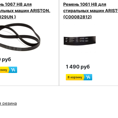
нь 1067 H8 для
Ремень 1061 H8 для
альных машин ARISTON.
стиральных машин ARIST
029UN )
(C00082812)
 руб
1 490 руб
я резина