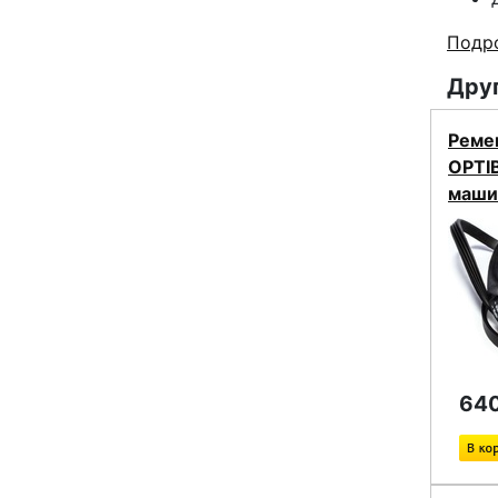
Подро
Друг
Реме
OPTI
маши
640