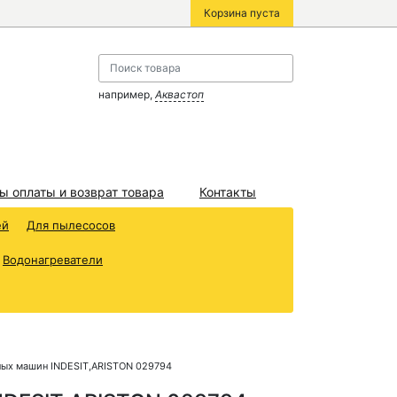
Корзина пуста
например,
Аквастоп
ы оплаты и возврат товара
Контакты
ей
Для пылесосов
Водонагреватели
ьных машин INDESIT,ARISTON 029794