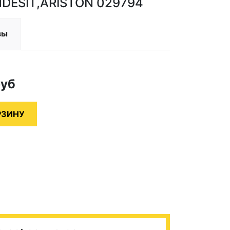
NDESIT,ARISTON 029794
вы
руб