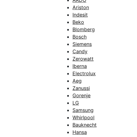
ARDO
Ariston
Indesit
Beko
Blomberg
Bosch
Siemens
Candy
Zerowatt
Iberna
Electrolux
Aeg
Zanussi
Gorenje
LG
Samsung
Whirlpool
Bauknecht
Hansa