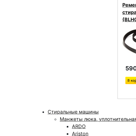
Реме
стир
(BLH
590
Стиральные машины
Манжеты люка, уплотнительна
ARDO
Ariston