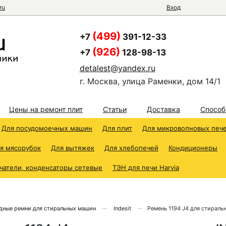
ru
Вход
(499)
+7
391-12-33
(926)
+7
128-98-13
detalest@yandex.ru
г. Москва, улица Раменки, дом 14/1
Цены на ремонт плит
Статьи
Доставка
Способ
Для посудомоечных машин
Для плит
Для микроволновых печ
я мясорубок
Для вытяжек
Для хлебопечей
Кондиционеры
чатели, конденсаторы сетевые
ТЭН для печи Harvia
дные ремни для стиральных машин
Indesit
Ремень 1194 J4 для стирал