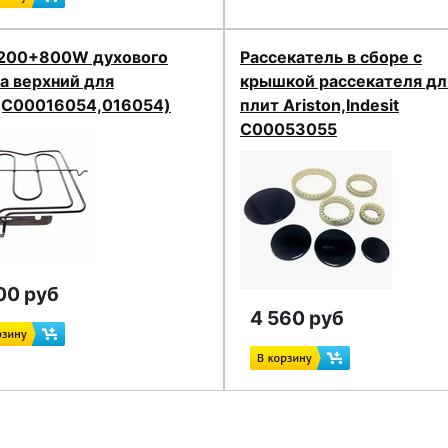
1200+800W духового
Рассекатель в сборе с
а верхний для
крышкой рассекателя дл
(C00016054,016054)
плит Ariston,Indesit
C00053055
00 руб
4 560 руб