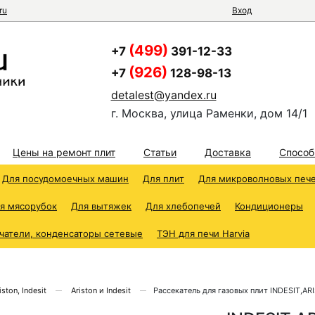
ru
Вход
(499)
+7
391-12-33
(926)
+7
128-98-13
detalest@yandex.ru
г. Москва, улица Раменки, дом 14/1
Цены на ремонт плит
Статьи
Доставка
Способ
Для посудомоечных машин
Для плит
Для микроволновых печ
я мясорубок
Для вытяжек
Для хлебопечей
Кондиционеры
чатели, конденсаторы сетевые
ТЭН для печи Harvia
ston, Indesit
Ariston и Indesit
Рассекатель для газовых плит INDESIT,AR