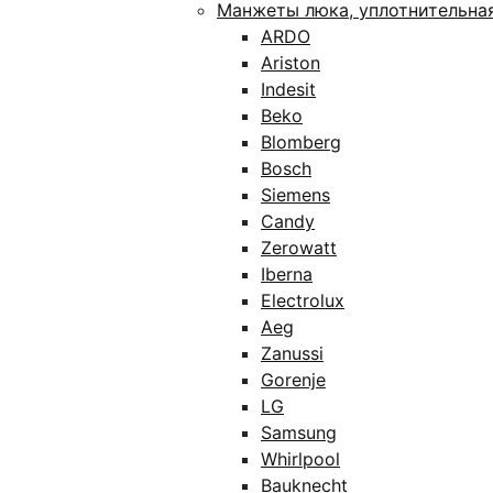
Манжеты люка, уплотнительна
ARDO
Ariston
Indesit
Beko
Blomberg
Bosch
Siemens
Candy
Zerowatt
Iberna
Electrolux
Aeg
Zanussi
Gorenje
LG
Samsung
Whirlpool
Bauknecht