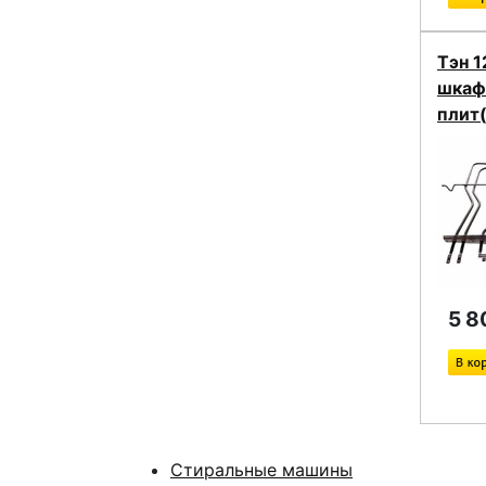
Тэн 
шкаф
плит
5 8
Стиральные машины