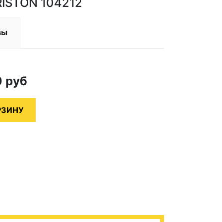
RISTON 104212
вы
0
руб