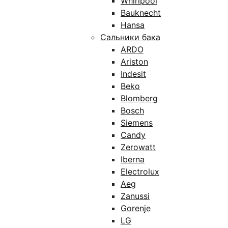
Whirlpool
Bauknecht
Hansa
Сальники бака
ARDO
Ariston
Indesit
Beko
Blomberg
Bosch
Siemens
Candy
Zerowatt
Iberna
Electrolux
Aeg
Zanussi
Gorenje
LG