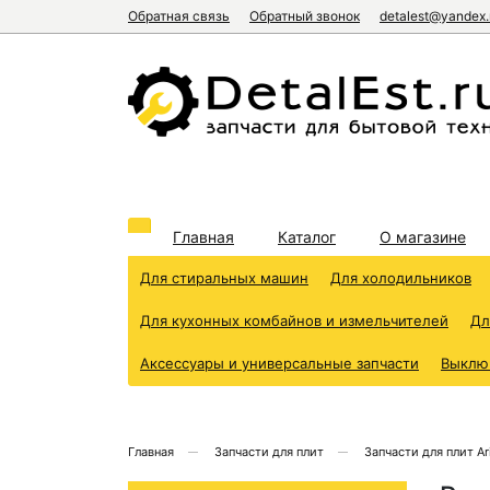
Обратная связь
Обратный звонок
detalest@yandex.
Главная
Каталог
О магазине
Для стиральных машин
Для холодильников
Для кухонных комбайнов и измельчителей
Дл
Аксессуары и универсальные запчасти
Выклю
Главная
Запчасти для плит
Запчасти для плит Ari