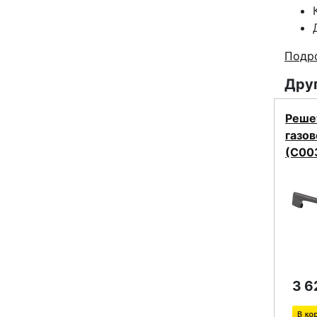
Подро
Друг
Реше
газов
(C00
3 6