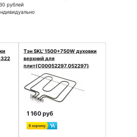
30 рублей
индивидуально
ки
Тэн SKL' 1500+750W духовки
3322
верхний для
плит(C00052297,052297)
1 160 руб