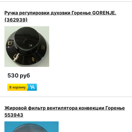
Ручка регулировки духовки Горенье GORENJE.
(362939)
530 руб
Жировой фильтр вентилятора конвекции Горенье
553943