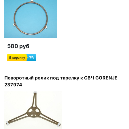
580 руб
Поворотный ролик под тарелку к СВЧ GORENJE
237974