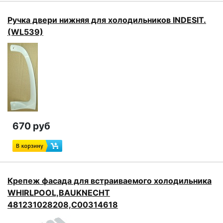
Ручка двери нижняя для холодильников INDESIT.
(WL539)
670 руб
Крепеж фасада для встраиваемого холодильника
WHIRLPOOL,BAUKNECHT
481231028208,C00314618