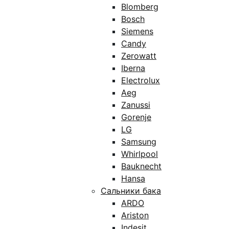
Blomberg
Bosch
Siemens
Candy
Zerowatt
Iberna
Electrolux
Aeg
Zanussi
Gorenje
LG
Samsung
Whirlpool
Bauknecht
Hansa
Сальники бака
ARDO
Ariston
Indesit