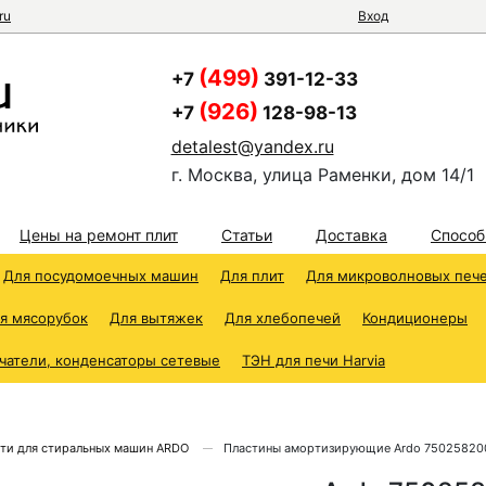
ru
Вход
(499)
+7
391-12-33
(926)
+7
128-98-13
detalest@yandex.ru
г. Москва, улица Раменки, дом 14/1
Цены на ремонт плит
Статьи
Доставка
Способ
Для посудомоечных машин
Для плит
Для микроволновых печ
я мясорубок
Для вытяжек
Для хлебопечей
Кондиционеры
чатели, конденсаторы сетевые
ТЭН для печи Harvia
сти для стиральных машин ARDO
Пластины амортизирующие Ardo 75025820