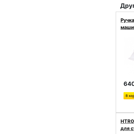
Друг
Ручк
маши
640
HTR0
для 