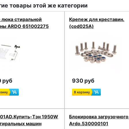
ие товары этой же категории
а люка стиральной
Крепеж для креставин.
ны ARDO 651002275
(cod025A)
 руб
930 руб
01AD.Купить-Тэн 1950W
Блокировка загрузочного
стиральных машин
Ardo.530000101