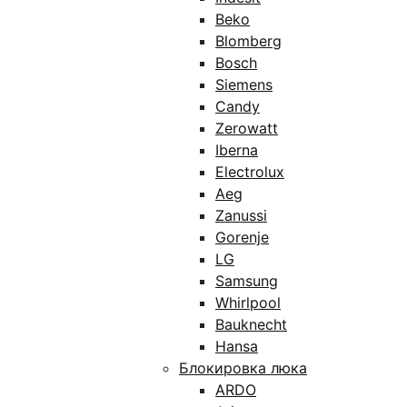
Beko
Blomberg
Bosch
Siemens
Candy
Zerowatt
Iberna
Electrolux
Aeg
Zanussi
Gorenje
LG
Samsung
Whirlpool
Bauknecht
Hansa
Блокировка люка
ARDO