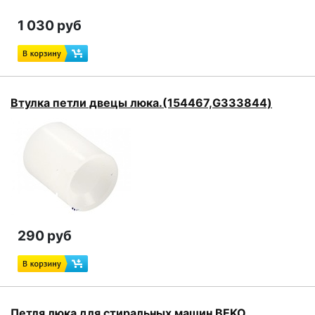
1 030 руб
Втулка петли двецы люка.(154467,G333844)
290 руб
Петля люка для стиральных машин BEKO.