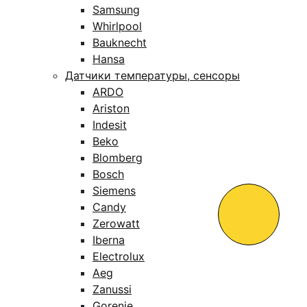
Samsung
Whirlpool
Bauknecht
Hansa
Датчики температуры, сенсоры
ARDO
Ariston
Indesit
Beko
Blomberg
Bosch
Siemens
Candy
Zerowatt
Iberna
Electrolux
Aeg
Zanussi
Gorenje