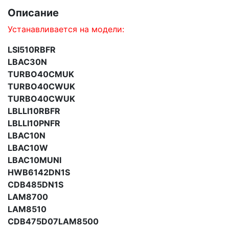
Описание
Устанавливается на модели:
LSI510RBFR
LBAC30N
TURBO40CMUK
TURBO40CWUK
TURBO40CWUK
LBLLI10RBFR
LBLLI10PNFR
LBAC10N
LBAC10W
LBAC10MUNI
HWB6142DN1S
CDB485DN1S
LAM8700
LAM8510
CDB475D07LAM8500