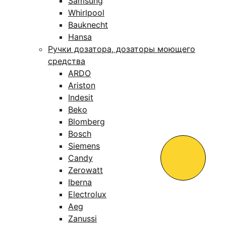
Samsung
Whirlpool
Bauknecht
Hansa
Ручки дозатора, дозаторы моющего
средства
ARDO
Ariston
Indesit
Beko
Blomberg
Bosch
Siemens
Candy
Zerowatt
Iberna
Electrolux
Aeg
Zanussi