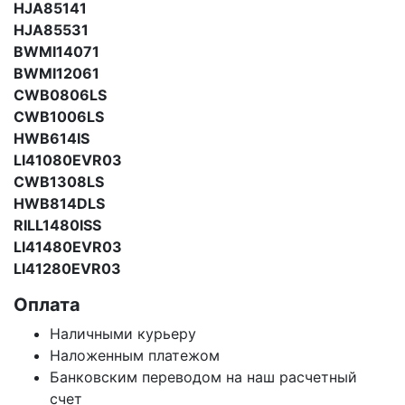
HJA85141
HJA85531
BWMI14071
BWMI12061
CWB0806LS
CWB1006LS
HWB614IS
LI41080EVR03
CWB1308LS
HWB814DLS
RILL1480ISS
LI41480EVR03
LI41280EVR03
Оплата
Наличными курьеру
Наложенным платежом
Банковским переводом на наш расчетный
счет