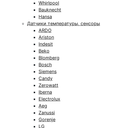
Whirlpool
Bauknecht
Hansa
Датчики температуры, сенсоры
ARDO
Ariston
Indesit
Beko
Blomberg
Bosch
Siemens
Candy
Zerowatt
Iberna
Electrolux
Aeg
Zanussi
Gorenje
LG