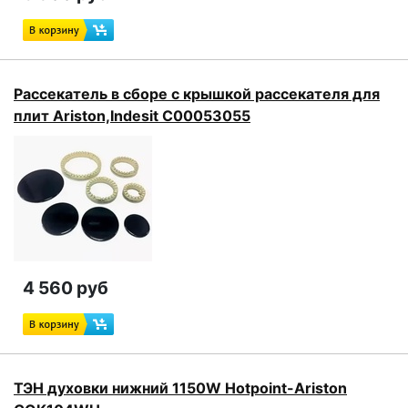
Рассекатель в сборе с крышкой рассекателя для
плит Ariston,Indesit C00053055
4 560 руб
ТЭН духовки нижний 1150W Hotpoint-Ariston