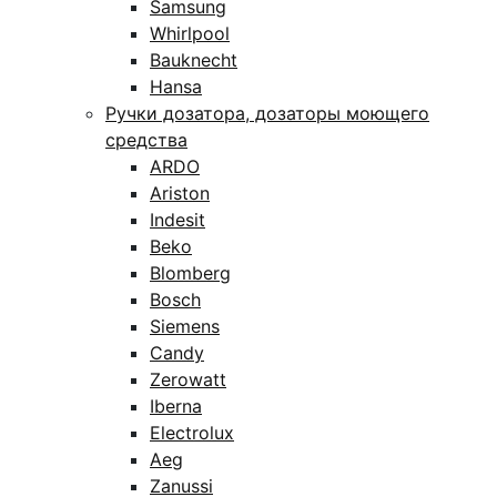
Samsung
Whirlpool
Bauknecht
Hansa
Ручки дозатора, дозаторы моющего
средства
ARDO
Ariston
Indesit
Beko
Blomberg
Bosch
Siemens
Candy
Zerowatt
Iberna
Electrolux
Aeg
Zanussi