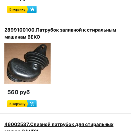
2899100100.Патрубок заливной к стиральным
машинам BEKO
560 руб
46002537.Сливной патрубок для стиральных