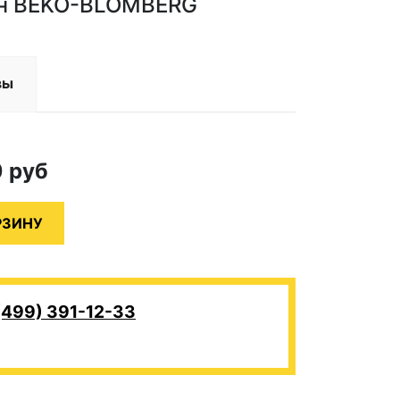
ин BEKO-BLOMBERG
вы
0
руб
(499) 391-12-33