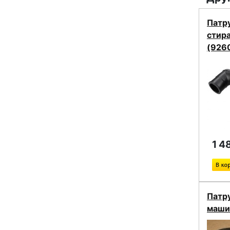
Патру
стир
(926
1 4
Патр
маши