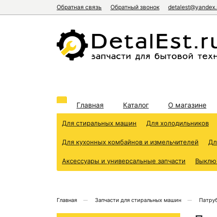
Обратная связь
Обратный звонок
detalest@yandex.
Главная
Каталог
О магазине
Для стиральных машин
Для холодильников
Для кухонных комбайнов и измельчителей
Дл
Аксессуары и универсальные запчасти
Выклю
Главная
Запчасти для стиральных машин
Патру