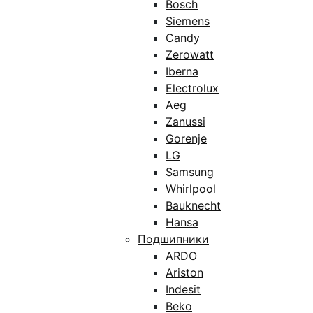
Bosch
Siemens
Candy
Zerowatt
Iberna
Electrolux
Aeg
Zanussi
Gorenje
LG
Samsung
Whirlpool
Bauknecht
Hansa
Подшипники
ARDO
Ariston
Indesit
Beko