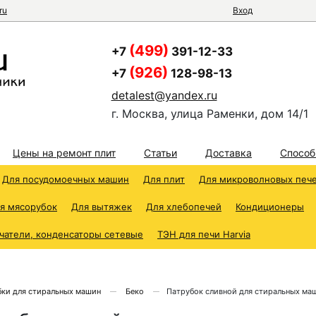
ru
Вход
(499)
+7
391-12-33
(926)
+7
128-98-13
detalest@yandex.ru
г. Москва, улица Раменки, дом 14/1
Цены на ремонт плит
Статьи
Доставка
Способ
Для посудомоечных машин
Для плит
Для микроволновых печ
я мясорубок
Для вытяжек
Для хлебопечей
Кондиционеры
чатели, конденсаторы сетевые
ТЭН для печи Harvia
бки для стиральных машин
Беко
Патрубок сливной для стиральных м