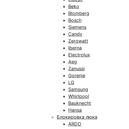
Beko
Blomberg
Bosch
Siemens
Candy
Zerowatt
Iberna
Electrolux
Aeg
Zanussi
Gorenje
LG
Samsung
Whirlpool
Bauknecht
Hansa
Блокировка люка
ARDO