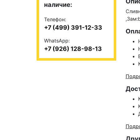
Опи
наличие:
Сливн
,Зам:
Телефон:
+7 (499) 391-12-33
Опл
WhatsApp:
+7 (926) 128-98-13
Подро
Дос
Подро
Друг