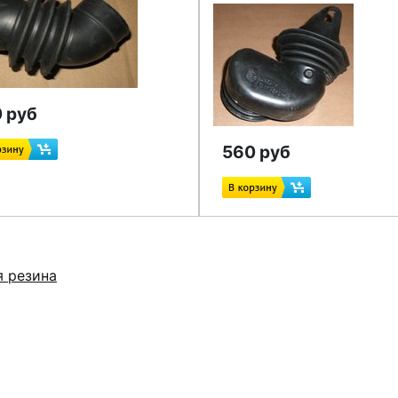
 руб
560 руб
я резина