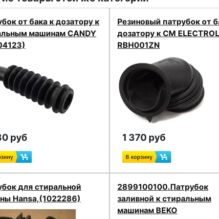
бок от бака к дозатору к
Резиновый патрубок от б
альным машинам CANDY
дозатору к СМ ELECTRO
04123)
RBH001ZN
80 руб
1 370 руб
убок для стиральной
2899100100.Патрубок
ны Hansa,(1022286)
заливной к стиральным
машинам BEKO