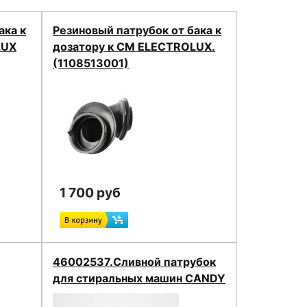
ака к
Резиновый патрубок от бака к
LUX
дозатору к СМ ELECTROLUX.
(1108513001)
1 700 руб
46002537.Сливной патрубок
для стиральных машин CANDY