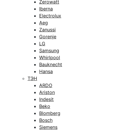
Zerowatt
Iberna
Electrolux
Aeg
Zanussi
Gorenje
LG
Samsung
Whirlpool
Bauknecht
Hansa
ТЭН
ARDO
Ariston
Indesit
Beko
Blomberg
Bosch
Siemens