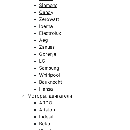
Siemens
Candy
Zerowatt
Iberna
Electrolux
Aeg
Zanussi
Gorenje
LG
Samsung
Whirlpool
Bauknecht
Hansa
Моторы, двигатели
ARDO
Ariston
Indesit
Beko