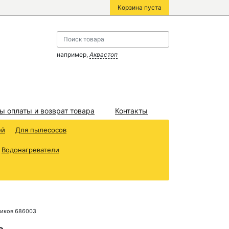
Корзина пуста
например,
Аквастоп
ы оплаты и возврат товара
Контакты
ей
Для пылесосов
Водонагреватели
ников 686003