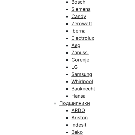
Bosch
Siemens
Candy
Zerowatt
Iberna
Electrolux
Aeg
Zanussi
Gorenje
LG
Samsung
Whirlpool
Bauknecht
Hansa
Подшипники
ARDO
Ariston
Indesit
Beko