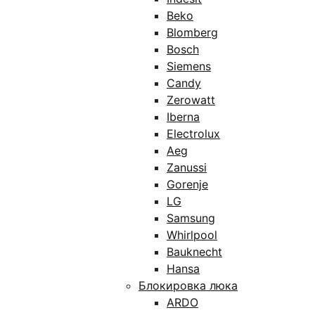
Beko
Blomberg
Bosch
Siemens
Candy
Zerowatt
Iberna
Electrolux
Aeg
Zanussi
Gorenje
LG
Samsung
Whirlpool
Bauknecht
Hansa
Блокировка люка
ARDO