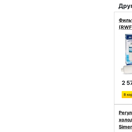
Друг
Фильт
(RWF
2 5
Регу
холо
Sime