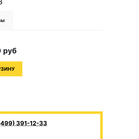
3
вы
0
руб
(499) 391-12-33