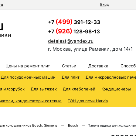
ru
Вход
(499)
+7
391-12-33
(926)
+7
128-98-13
detalest@yandex.ru
г. Москва, улица Раменки, дом 14/1
Цены на ремонт плит
Статьи
Доставка
Способ
Для посудомоечных машин
Для плит
Для микроволновых печ
я мясорубок
Для вытяжек
Для хлебопечей
Кондиционеры
чатели, конденсаторы сетевые
ТЭН для печи Harvia
для холодильников Bosch, Siemens
Bosch
Панель ящика для холодиль