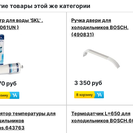
ие товары этой же категории
р для воды 'SKL' .
Ручка двери для
061UN )
холодильников BOSCH.
(490831)
3 350 руб
70 руб
лятор температуры для
Термодатчик L=650 для
дильников
холодильников BOSCH.6
ns.643763