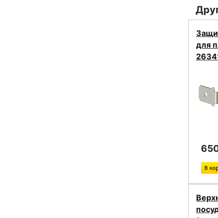
Друг
Защи
для 
2634
650
Верхн
посу