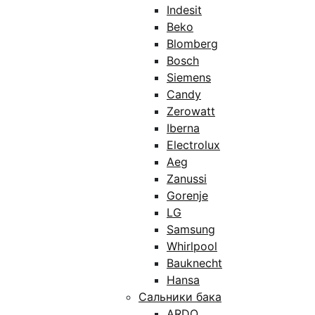
Indesit
Beko
Blomberg
Bosch
Siemens
Candy
Zerowatt
Iberna
Electrolux
Aeg
Zanussi
Gorenje
LG
Samsung
Whirlpool
Bauknecht
Hansa
Сальники бака
ARDO