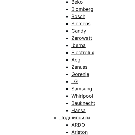
Beko
Blomberg
Bosch
Siemens
Candy
Zerowatt
Iberna
Electrolux
Aeg
Zanussi
Gorenje
LG
Samsung
Whirlpool
Bauknecht
Hansa
Подшипники
ARDO
Ariston