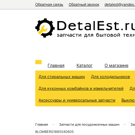
Обратная связь
Обратный звонок
detalest@yandex.
Главная
Каталог
О магазине
Для стиральных машин
Для холодильников
Для кухонных комбайнов и измельчителей
Дл
Аксессуары и универсальные запчасти
Выклю
Главная
Запчасти для посудомоечных машин
За
BLOMBERG1885040605