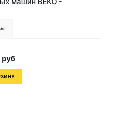
ых машин BEKO -
вы
0
руб