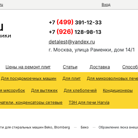
ru
Вход
(499)
+7
391-12-33
(926)
+7
128-98-13
detalest@yandex.ru
г. Москва, улица Раменки, дом 14/1
Цены на ремонт плит
Статьи
Доставка
Способ
Для посудомоечных машин
Для плит
Для микроволновых печ
я мясорубок
Для вытяжек
Для хлебопечей
Кондиционеры
чатели, конденсаторы сетевые
ТЭН для печи Harvia
ти для стиральных машин Beko, Blomberg
Беко
Обрамление люка внеш