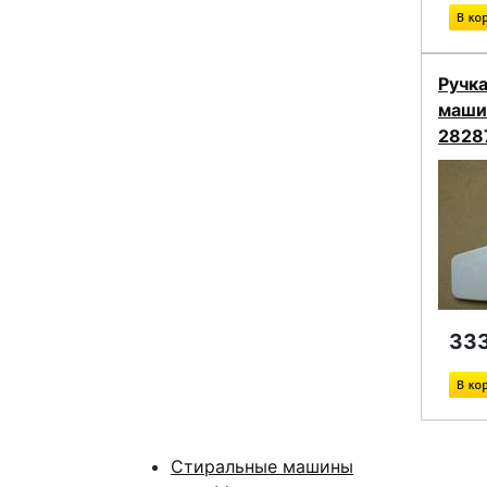
Ручк
маши
2828
333
Стиральные машины