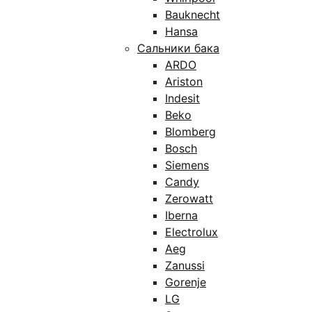
Bauknecht
Hansa
Сальники бака
ARDO
Ariston
Indesit
Beko
Blomberg
Bosch
Siemens
Candy
Zerowatt
Iberna
Electrolux
Aeg
Zanussi
Gorenje
LG