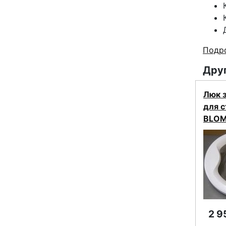
Подро
Друг
Люк 
для 
BLOM
2 9