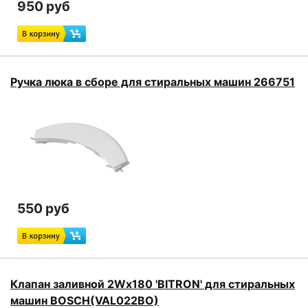
950 руб
Ручка люка в сборе для стиральных машин 266751
550 руб
Клапан заливной 2Wx180 'BITRON' для стиральных
машин BOSCH(VAL022BO)