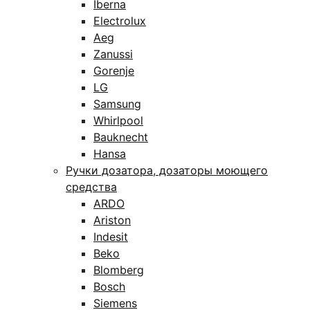
Iberna
Electrolux
Aeg
Zanussi
Gorenje
LG
Samsung
Whirlpool
Bauknecht
Hansa
Ручки дозатора, дозаторы моющего
средства
ARDO
Ariston
Indesit
Beko
Blomberg
Bosch
Siemens