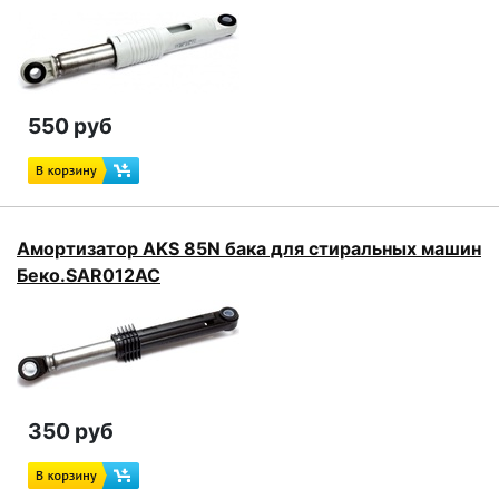
550 руб
Амортизатор AKS 85N бака для стиральных машин
Беко.SAR012AC
350 руб