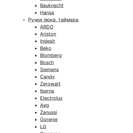
Bauknecht
Hansa
Ручки люка, таймера
ARDO
Ariston
Indesit
Beko
Blomberg
Bosch
Siemens
Candy
Zerowatt
Iberna
Electrolux
Aeg
Zanussi
Gorenje
LG