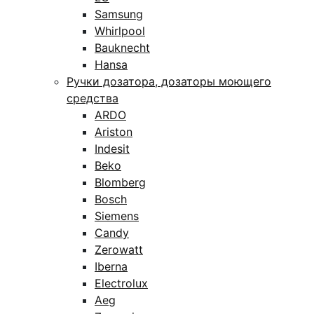
Samsung
Whirlpool
Bauknecht
Hansa
Ручки дозатора, дозаторы моющего
средства
ARDO
Ariston
Indesit
Beko
Blomberg
Bosch
Siemens
Candy
Zerowatt
Iberna
Electrolux
Aeg