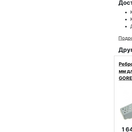
Дос
Подро
Друг
Ребр
мм д
GORE
1 6