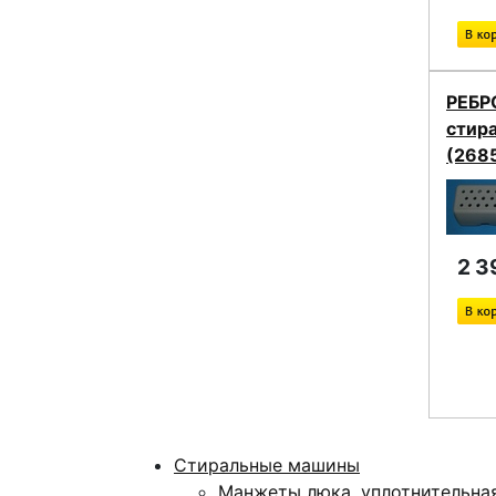
РЕБР
стир
(268
2 3
Стиральные машины
Манжеты люка, уплотнительна