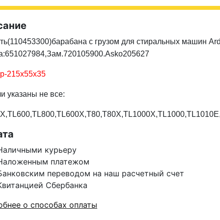
сание
ть(
110453300
)барабана с грузом для стиральных машин
Ar
а:651027984,Зам.720105900.Asko205627
р-215x55x35
и указаны не все:
X,TL600,TL800,TL600X,T80,T80X,TL1000X,
TL1000,TL1010E
ата
Наличными курьеру
Наложенным платежом
Банковским переводом на наш расчетный счет
Квитанцией Сбербанка
бнее о способах оплаты