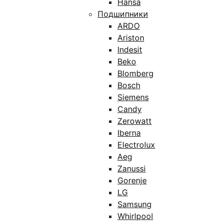
Hansa
Подшипники
ARDO
Ariston
Indesit
Beko
Blomberg
Bosch
Siemens
Candy
Zerowatt
Iberna
Electrolux
Aeg
Zanussi
Gorenje
LG
Samsung
Whirlpool