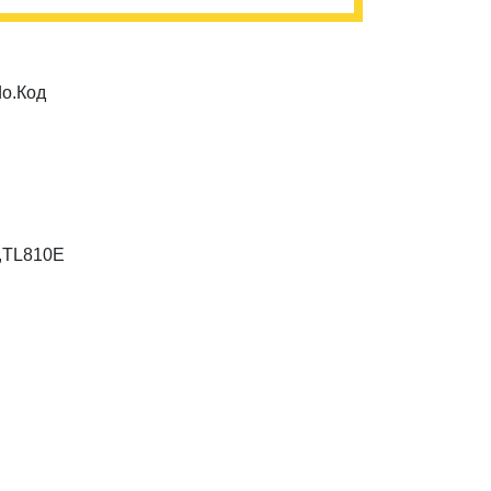
do
.Код
,TL810E