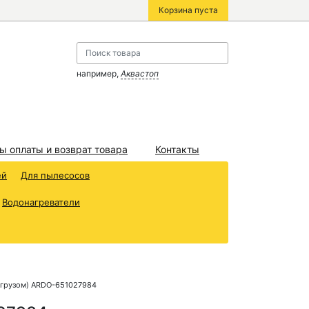
Корзина пуста
например,
Аквастоп
ы оплаты и возврат товара
Контакты
ей
Для пылесосов
Водонагреватели
с грузом) ARDO-651027984