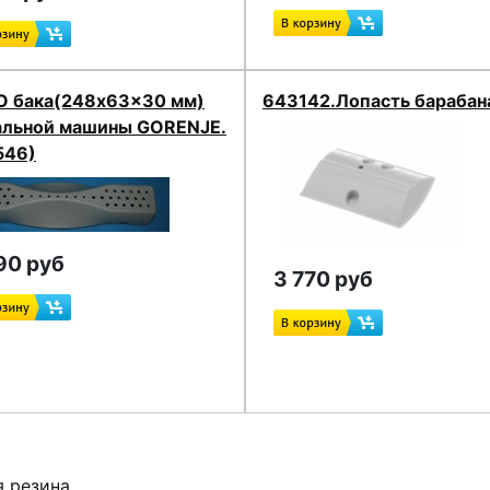
О бака(248x63x30 мм)
643142.Лопасть барабан
альной машины GORENJE.
546)
90 руб
3 770 руб
я резина