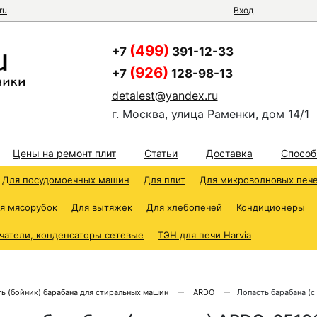
ru
Вход
(499)
+7
391-12-33
(926)
+7
128-98-13
detalest@yandex.ru
г. Москва, улица Раменки, дом 14/1
Цены на ремонт плит
Статьи
Доставка
Способ
Для посудомоечных машин
Для плит
Для микроволновых печ
я мясорубок
Для вытяжек
Для хлебопечей
Кондиционеры
чатели, конденсаторы сетевые
ТЭН для печи Harvia
ь (бойник) барабана для стиральных машин
ARDO
Лопасть барабана (