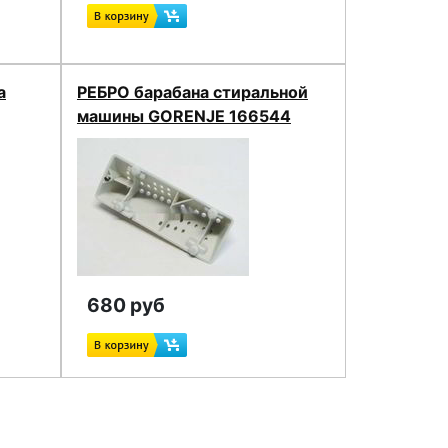
а
РЕБРО барабана стиральной
машины GORENJE 166544
680 руб