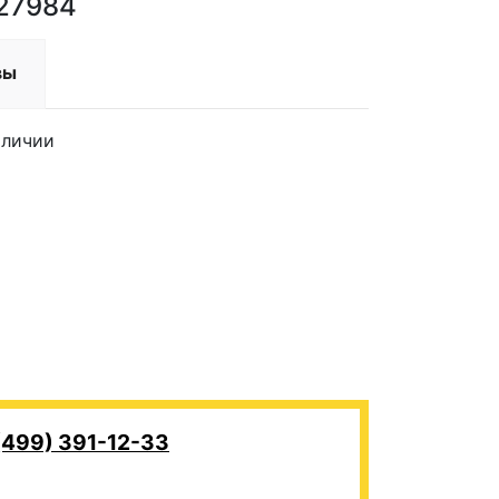
027984
вы
аличии
(499) 391-12-33