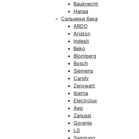
Bauknecht
Hansa
Сальники бака
ARDO
Ariston
Indesit
Beko
Blomberg
Bosch
Siemens
Candy
Zerowatt
Iberna
Electrolux
Aeg
Zanussi
Gorenje
LG
Samsung