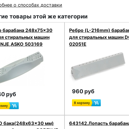
бнее о способах доставки
ие товары этой же категории
о барабана 248x75x30
Ребро (L-216mm) бараба
ля стиральных машин
для стиральных машин 
NJE,ASKO 503169
02051E
960 руб
40 руб
О бака(248x63x30 мм)
643142.Лопасть барабан