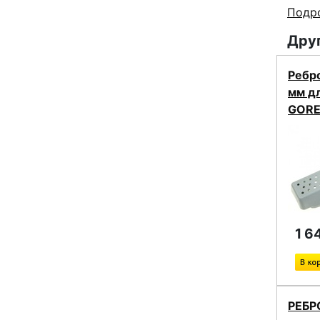
Подро
Друг
Ребр
мм д
GORE
1 6
РЕБР