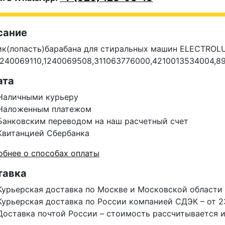
сание
ик(лопасть)барабана для стиральных машин ELECTROL
1240069110
,1240069508,311063776000,421001
3534004,8
ата
Наличными курьеру
Наложенным платежом
Банковским переводом на наш расчетный счет
Квитанцией Сбербанка
бнее о способах оплаты
тавка
Курьерская доставка по Москве и Московской области 
Курьерская доставка по России компанией СДЭК – от 2
Доставка почтой России – стоимость рассчитывается 