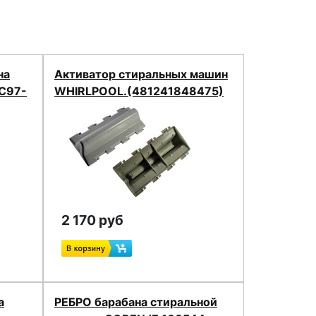
на
Активатор стиральных машин
DC97-
WHIRLPOOL.(481241848475)
2 170 руб
а
РЕБРО барабана стиральной