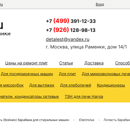
ru
Вход
(499)
+7
391-12-33
(926)
+7
128-98-13
detalest@yandex.ru
г. Москва, улица Раменки, дом 14/1
Цены на ремонт плит
Статьи
Доставка
Способ
Для посудомоечных машин
Для плит
Для микроволновых печ
я мясорубок
Для вытяжек
Для хлебопечей
Кондиционеры
чатели, конденсаторы сетевые
ТЭН для печи Harvia
ь (бойник) барабана для стиральных машин
Electrolux
Лопасть бараба