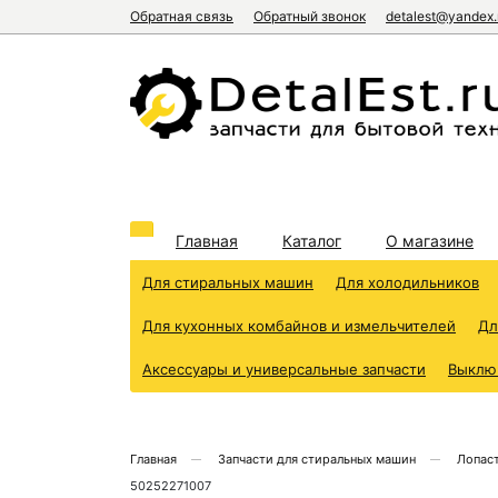
Обратная связь
Обратный звонок
detalest@yandex.
Главная
Каталог
О магазине
Для стиральных машин
Для холодильников
Для кухонных комбайнов и измельчителей
Дл
Аксессуары и универсальные запчасти
Выклю
Главная
Запчасти для стиральных машин
Лопаст
50252271007