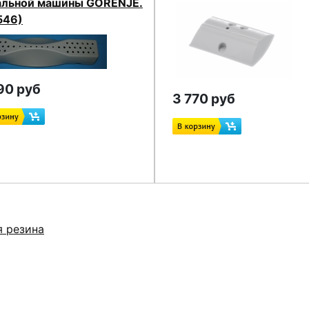
альной машины GORENJE.
546)
90 руб
3 770 руб
я резина