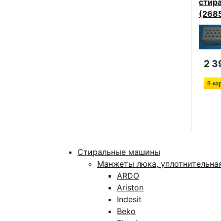
стир
(268
2 3
Стиральные машины
Манжеты люка, уплотнительна
ARDO
Ariston
Indesit
Beko