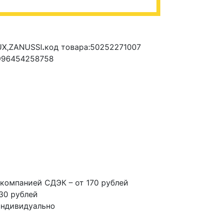
UX,ZANUSSI
.
код товара:50252271007
996454258758
компанией СДЭК – от 170 рублей
30 рублей
индивидуально