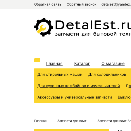
Обратная связь
Обратный звонок
detalest@yandex.
Главная
Каталог
О магазине
Для стиральных машин
Для холодильников
Для кухонных комбайнов и измельчителей
Дл
Аксессуары и универсальные запчасти
Выклю
Главная
Запчасти для плит
Запчасти для плит B