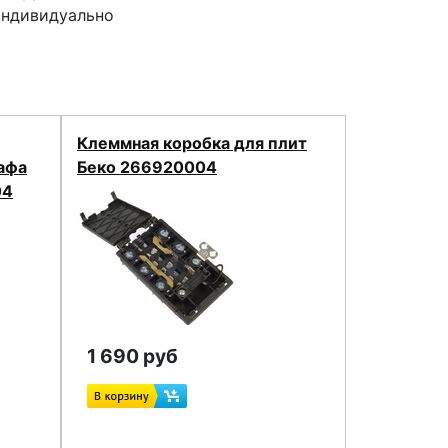
индивидуально
Клеммная коробка для плит
афа
Беко 266920004
04
1 690 руб