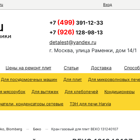
ru
Вход
(499)
+7
391-12-33
(926)
+7
128-98-13
detalest@yandex.ru
г. Москва, улица Раменки, дом 14/1
Цены на ремонт плит
Статьи
Доставка
Способ
Для посудомоечных машин
Для плит
Для микроволновых печ
я мясорубок
Для вытяжек
Для хлебопечей
Кондиционеры
чатели, конденсаторы сетевые
ТЭН для печи Harvia
eko, Blomberg
Беко
Кран газовый для плит BEKO 131240107