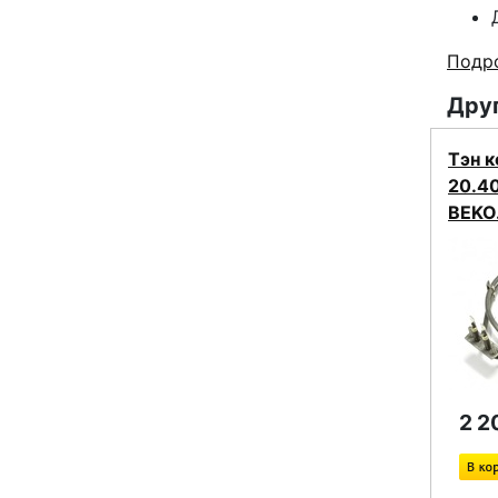
Подро
Друг
Тэн 
20.4
BEKO
2 2