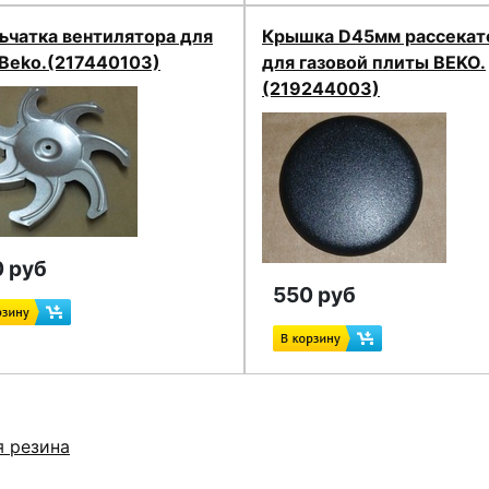
ьчатка вентилятора для
Крышка D45мм рассекат
 Beko.(217440103)
для газовой плиты BEKO.
(219244003)
 руб
550 руб
я резина