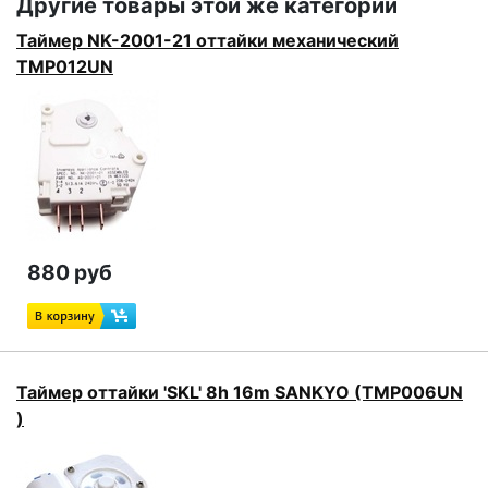
Другие товары этой же категории
Таймер NK-2001-21 оттайки механический
TMP012UN
880 руб
Таймер оттайки 'SKL' 8h 16m SANKYO (TMP006UN
)