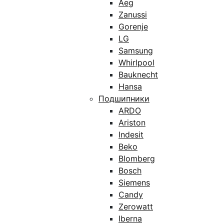
Aeg
Zanussi
Gorenje
LG
Samsung
Whirlpool
Bauknecht
Hansa
Подшипники
ARDO
Ariston
Indesit
Beko
Blomberg
Bosch
Siemens
Candy
Zerowatt
Iberna