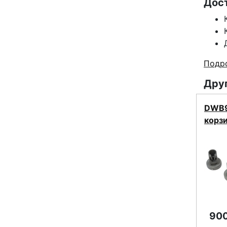
Дос
Подро
Друг
DWB9
корзи
900