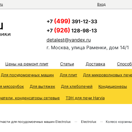
ru
Вход
(499)
+7
391-12-33
(926)
+7
128-98-13
detalest@yandex.ru
г. Москва, улица Раменки, дом 14/1
Цены на ремонт плит
Статьи
Доставка
Способ
Для посудомоечных машин
Для плит
Для микроволновых печ
я мясорубок
Для вытяжек
Для хлебопечей
Кондиционеры
чатели, конденсаторы сетевые
ТЭН для печи Harvia
пчасти для посудомоечных машин Electrolux
Electrolux
Колесо корзины