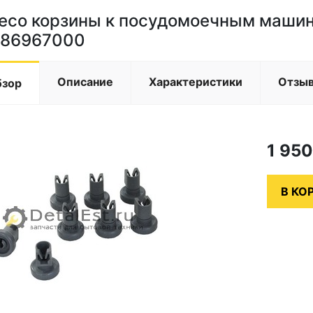
есо корзины к посудомоечным машина
86967000
Описание
Характеристики
Отзы
бзор
1 95