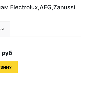
м Electrolux,AEG,Zanussi
вы
0
руб