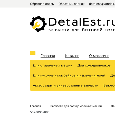
Обратная связь
Обратный звонок
detalest@yandex.
Главная
Каталог
О магазине
Для стиральных машин
Для холодильников
Для кухонных комбайнов и измельчителей
Дл
Аксессуары и универсальные запчасти
Выклю
Главная
Запчасти для посудомоечных машин
За
50286967000