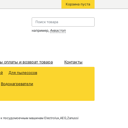
Корзина пуста
например,
Аквастоп
ы оплаты и возврат товара
Контакты
ей
Для пылесосов
Водонагреватели
 к посудомоечным машинам Electrolux,AEG,Zanussi