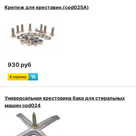
Крепеж для креставин.(cod025A)
930 руб
Универсальная крестовина бака для стиральных
машин cod024