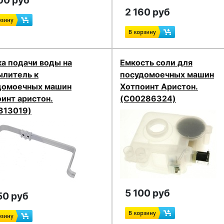
00 руб
2 160 руб
а подачи воды на
Емкость соли для
ылитель к
посудомоечных машин
домоечных машин
Хотпоинт Аристон.
инт аристон.
(C00286324)
313019)
5 100 руб
50 руб