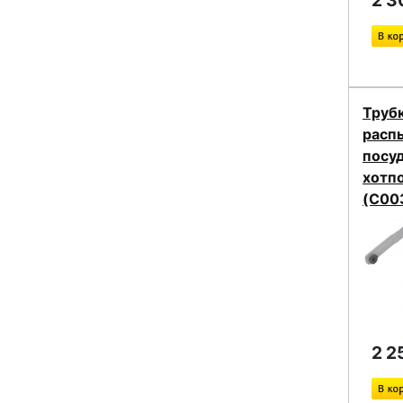
2 3
Трубк
расп
посу
хотпо
(C00
2 2