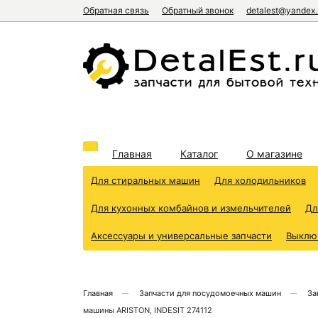
Обратная связь
Обратный звонок
detalest@yandex.
Главная
Каталог
О магазине
Для стиральных машин
Для холодильников
Для кухонных комбайнов и измельчителей
Дл
Аксессуары и универсальные запчасти
Выклю
Главная
Запчасти для посудомоечных машин
За
машины ARISTON, INDESIT 274112