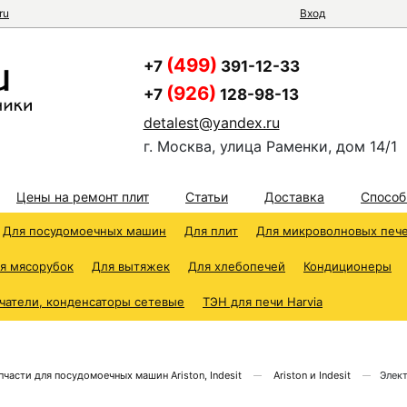
ru
Вход
(499)
+7
391-12-33
(926)
+7
128-98-13
detalest@yandex.ru
г. Москва, улица Раменки, дом 14/1
Цены на ремонт плит
Статьи
Доставка
Способ
Для посудомоечных машин
Для плит
Для микроволновых печ
я мясорубок
Для вытяжек
Для хлебопечей
Кондиционеры
чатели, конденсаторы сетевые
ТЭН для печи Harvia
пчасти для посудомоечных машин Ariston, Indesit
Ariston и Indesit
Элек