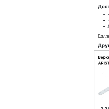
Дос
Подро
Друг
Верх
ARIS