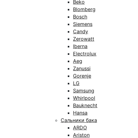
Beko
Blomberg
Bosch
Siemens
Candy
Zerowatt
Iberna
Electrolux
Aeg
Zanussi
Gorenje
LG
Samsung
Whirlpool
Bauknecht
Hansa
Сальники бака
ARDO
Ariston