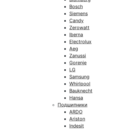
Bosch
Siemens
Candy
Zerowatt
Iberna
Electrolux
Aeg
Zanussi
Gorenje
LG
Samsung
Whirlpool
Bauknecht
Hansa
Подшипники
ARDO
Ariston
Indesit