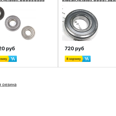
20 руб
720 руб
я резина