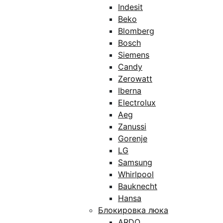
Indesit
Beko
Blomberg
Bosch
Siemens
Candy
Zerowatt
Iberna
Electrolux
Aeg
Zanussi
Gorenje
LG
Samsung
Whirlpool
Bauknecht
Hansa
Блокировка люка
ARDO