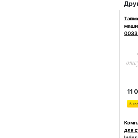
Друг
Тайм
маши
0033
11 
Комп
для 
Indes