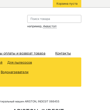
Корзина пуста
например,
Аквастоп
ы оплаты и возврат товара
Контакты
ей
Для пылесосов
Водонагреватели
стиральный машин ARISTON, INDESIT 066455