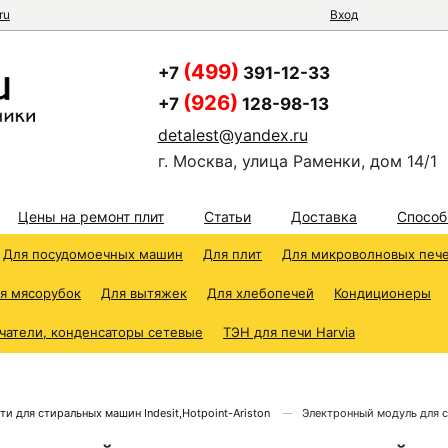
ru
Вход
(499)
+7
391-12-33
(926)
+7
128-98-13
detalest@yandex.ru
г. Москва, улица Раменки, дом 14/1
Цены на ремонт плит
Статьи
Доставка
Способ
Для посудомоечных машин
Для плит
Для микроволновых печ
я мясорубок
Для вытяжек
Для хлебопечей
Кондиционеры
чатели, конденсаторы сетевые
ТЭН для печи Harvia
ти для стиральных машин Indesit,Hotpoint-Ariston
Электронный модуль для 