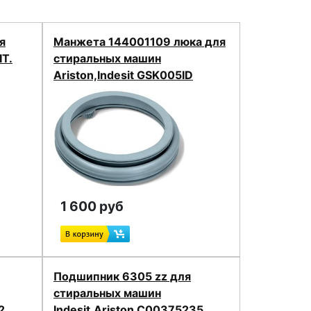
я
Манжета 144001109 люка для
T.
стиральных машин
Ariston,Indesit GSK005ID
1 600 руб
Подшипник 6305 zz для
стиральных машин
2
Indesit,Ariston C00375235