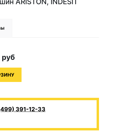
шин ARISTON, INDESIT
вы
2
руб
(499) 391-12-33