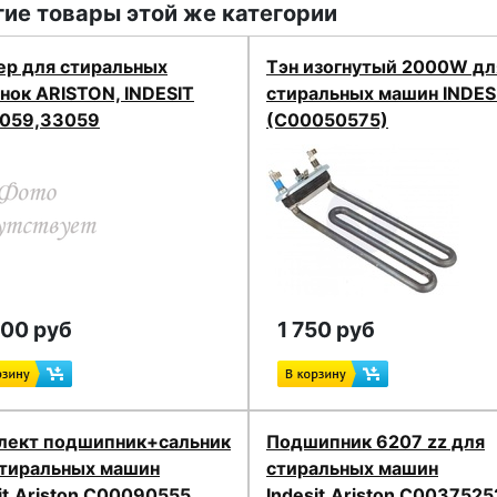
ие товары этой же категории
ер для стиральных
Тэн изогнутый 2000W дл
нок ARISTON, INDESIT
стиральных машин INDESI
059,33059
(C00050575)
000 руб
1 750 руб
лект подшипник+сальник
Подшипник 6207 zz для
стиральных машин
стиральных машин
it,Ariston C00090555
Indesit,Ariston C0037525