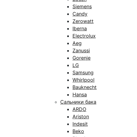
Siemens
Candy
Zerowatt
Iberna
Electrolux
Aeg
Zanussi
Gorenje
LG
Samsung
Whirlpool
Bauknecht
Hansa
Сальники бака
ARDO
Ariston
Indesit
Beko