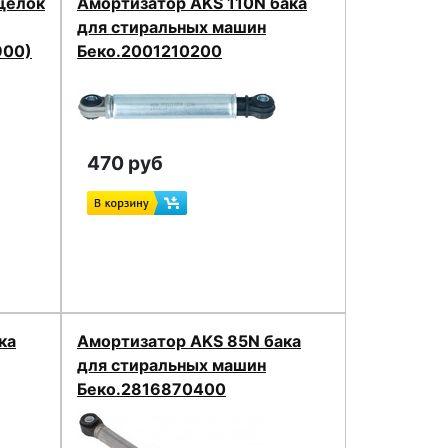
щелок
Амортизатор AKS 110N бака
для стиральных машин
900)
Беко.2001210200
470 руб
ка
Амортизатор AKS 85N бака
для стиральных машин
Беко.2816870400