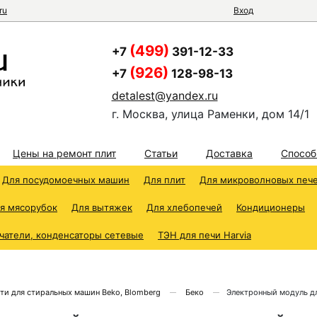
ru
Вход
(499)
+7
391-12-33
(926)
+7
128-98-13
detalest@yandex.ru
г. Москва, улица Раменки, дом 14/1
Цены на ремонт плит
Статьи
Доставка
Способ
Для посудомоечных машин
Для плит
Для микроволновых печ
я мясорубок
Для вытяжек
Для хлебопечей
Кондиционеры
чатели, конденсаторы сетевые
ТЭН для печи Harvia
ти для стиральных машин Beko, Blomberg
Беко
Электронный модуль д