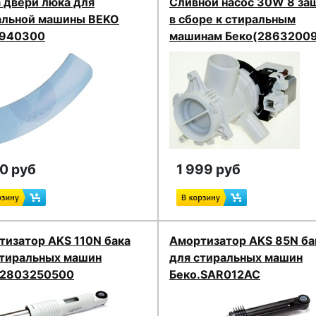
 двери люка для
Сливной насос 30W 8 за
альной машины BEKO
в сборе к стиральным
940300
машинам Беко(2863200
50 руб
1 999 руб
тизатор AKS 110N бака
Амортизатор AKS 85N ба
стиральных машин
для стиральных машин
.2803250500
Беко.SAR012AC