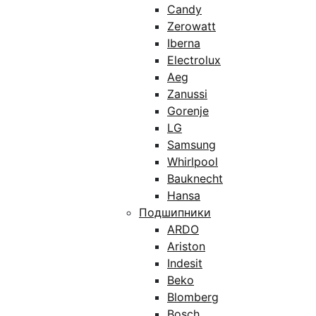
Candy
Zerowatt
Iberna
Electrolux
Aeg
Zanussi
Gorenje
LG
Samsung
Whirlpool
Bauknecht
Hansa
Подшипники
ARDO
Ariston
Indesit
Beko
Blomberg
Bosch