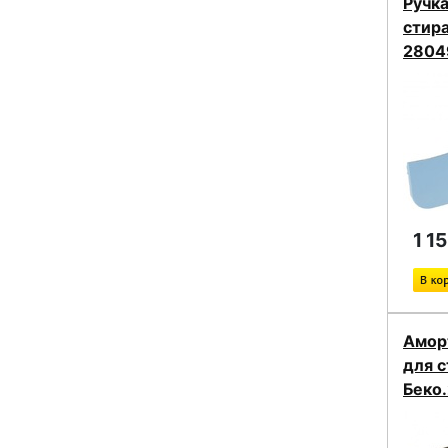
Ручка
стир
2804
1 1
Амор
для 
Беко