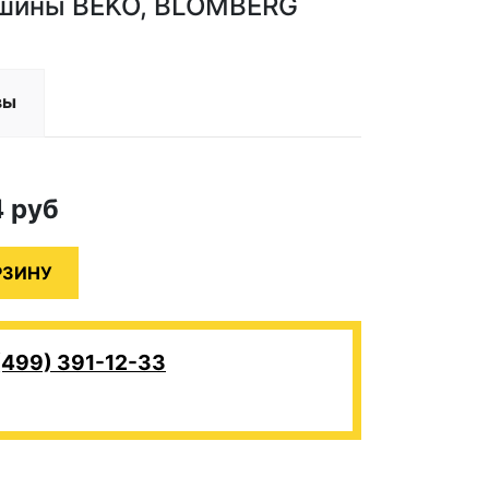
ашины BEKO, BLOMBERG
вы
4
руб
(499) 391-12-33