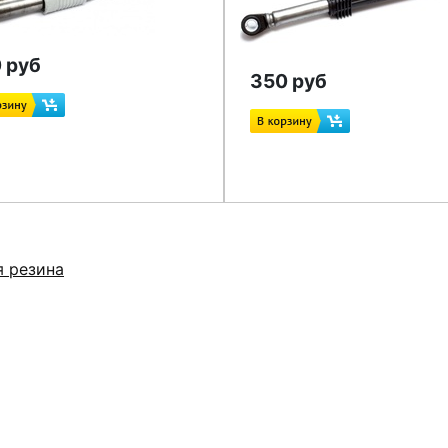
 руб
350 руб
я резина