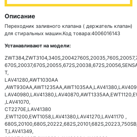
Описание
Переходник заливного клапана ( держатель клапан)
для стиральных машин.Код товара:4006016143
Устанавливают на модели:
ZWT384,ZWT3104,340S,20042760S,20035,760S,20057,
670S,20037,670S,20055,672S,20038,672S,20056,SENS
T,
LAV41280,AWT1030AA
,AWT930AA,AWT1235AA,AWT1035AA,LAV41380,LAV40
LAV40980,LAV41380,LAV40870,AWT1335AA,EWT1120,
,LAV41070,
CT2270E,LAV41380
,EWT1200,EWT1058,LAV41380,LAV41270,LAV41170 ,
680S,20100,680S,20222,682S,20101,682S,20223,750SB
T,LAV41349,