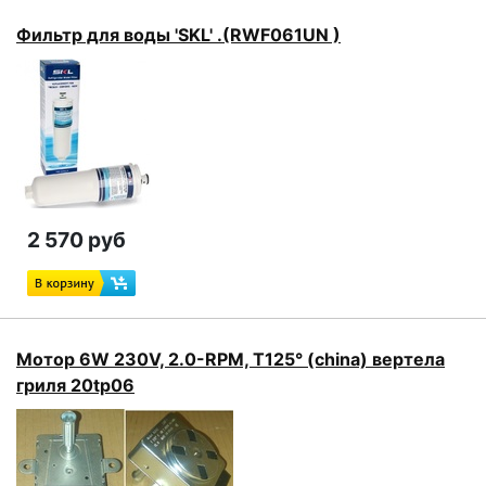
Фильтр для воды 'SKL' .(RWF061UN )
2 570 руб
Мотор 6W 230V, 2.0-RPM, T125° (china) вертела
гриля 20tp06