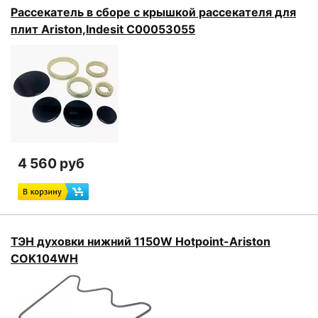
Рассекатель в сборе с крышкой рассекателя для
плит Ariston,Indesit C00053055
4 560 руб
ТЭН духовки нижний 1150W Hotpoint-Ariston
COK104WH