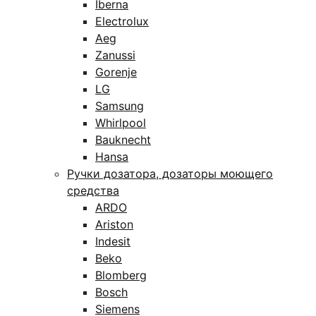
Iberna
Electrolux
Aeg
Zanussi
Gorenje
LG
Samsung
Whirlpool
Bauknecht
Hansa
Ручки дозатора, дозаторы моющего
средства
ARDO
Ariston
Indesit
Beko
Blomberg
Bosch
Siemens