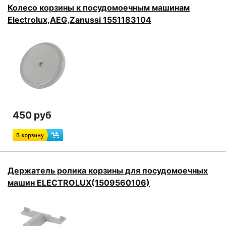
Колесо корзины к посудомоечным машинам
Electrolux,AEG,Zanussi 1551183104
450 руб
Держатель ролика корзины для посудомоечных
машин ELECTROLUX(1509560106)