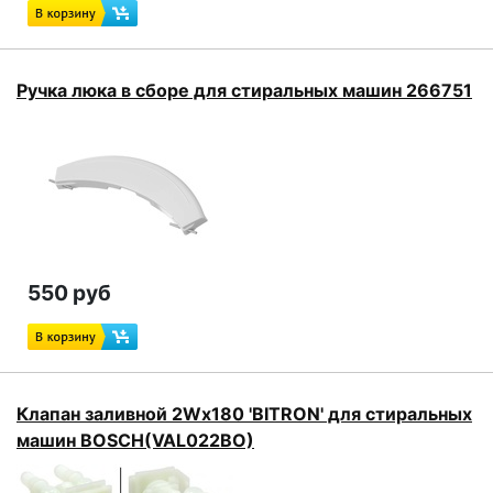
Ручка люка в сборе для стиральных машин 266751
550 руб
Клапан заливной 2Wx180 'BITRON' для стиральных
машин BOSCH(VAL022BO)