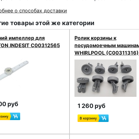
бнее о способах доставки
ие товары этой же категории
ний импеллер для
Ролик корзины к
TON,INDESIT C00312565
посудомоечным машина
WHIRLPOOL (C00311316)
00 руб
1 260 руб