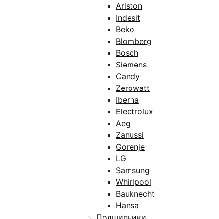
Ariston
Indesit
Beko
Blomberg
Bosch
Siemens
Candy
Zerowatt
Iberna
Electrolux
Aeg
Zanussi
Gorenje
LG
Samsung
Whirlpool
Bauknecht
Hansa
Подшипники