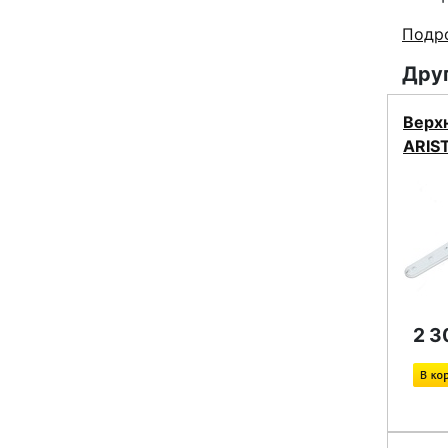
Подро
Друг
Верх
ARIS
2 3