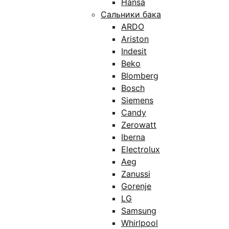
Hansa
Сальники бака
ARDO
Ariston
Indesit
Beko
Blomberg
Bosch
Siemens
Candy
Zerowatt
Iberna
Electrolux
Aeg
Zanussi
Gorenje
LG
Samsung
Whirlpool