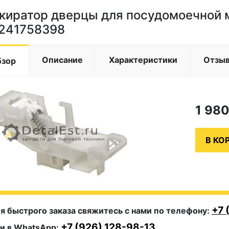
киратор дверцы для посудомоечной
241758398
Описание
Характеристики
Отзы
бзор
1 98
+7 
я быстрого заказа свяжитесь с нами по телефону:
+7 (926) 128-98-13
и в WhatsApp: