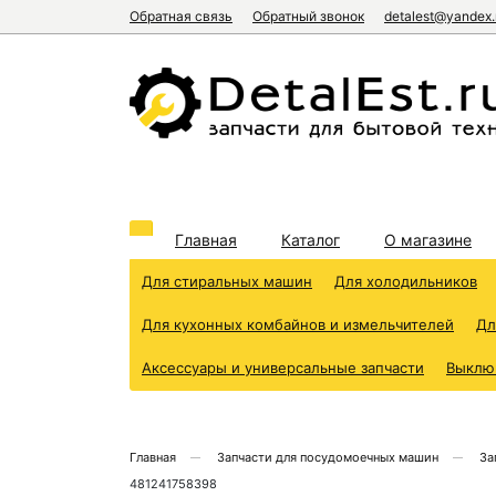
Обратная связь
Обратный звонок
detalest@yandex.
Главная
Каталог
О магазине
Для стиральных машин
Для холодильников
Для кухонных комбайнов и измельчителей
Дл
Аксессуары и универсальные запчасти
Выклю
Главная
Запчасти для посудомоечных машин
За
481241758398