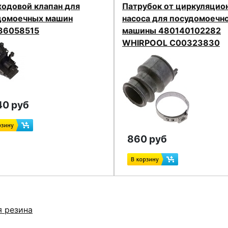
ходовой клапан для
Патрубок от циркуляцио
домоечных машин
насоса для посудомоечн
36058515
машины 480140102282
WHIRPOOL C00323830
40 руб
860 руб
я резина