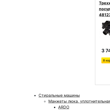
Трех
посу
4812
3 7
Стиральные машины
Манжеты люка, уплотнительна
ARDO