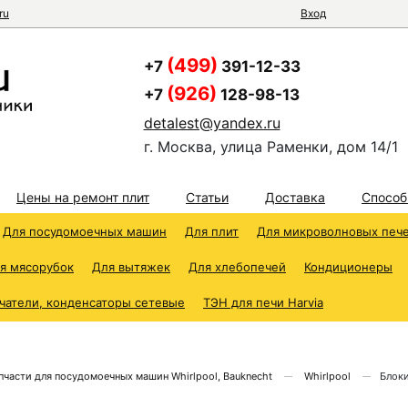
ru
Вход
(499)
+7
391-12-33
(926)
+7
128-98-13
detalest@yandex.ru
г. Москва, улица Раменки, дом 14/1
Цены на ремонт плит
Статьи
Доставка
Способ
Для посудомоечных машин
Для плит
Для микроволновых печ
я мясорубок
Для вытяжек
Для хлебопечей
Кондиционеры
чатели, конденсаторы сетевые
ТЭН для печи Harvia
пчасти для посудомоечных машин Whirlpool, Bauknecht
Whirlpool
Блок