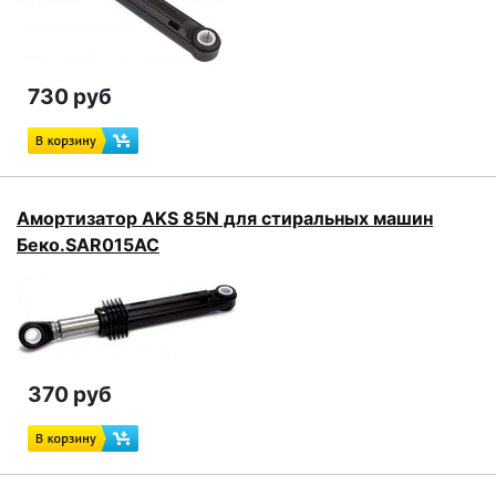
730 руб
Амортизатор AKS 85N для стиральных машин
Беко.SAR015AC
370 руб