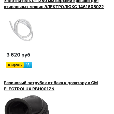
Уплотнитель L=1280 мм верхний крышки для
стиральных машин ЭЛЕКТРОЛЮКС 1461605022
3 620 руб
Резиновый патрубок от бака к дозатору к СМ
ELECTROLUX RBH001ZN