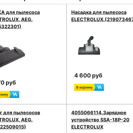
А для пылесоса
Насадка для пылесоса
TROLUX, AEG.
ELECTROLUX.(21907346
5322301)
4 600 руб
70 руб
г для пылесосов
4055066114.Зарядное
TROLUX, AEG.
устройство SSA-18P-20
122509015)
ELECTROLUX