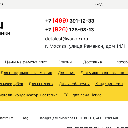
ru
Вход
(499)
+7
391-12-33
(926)
+7
128-98-13
detalest@yandex.ru
г. Москва, улица Раменки, дом 14/1
Цены на ремонт плит
Статьи
Доставка
Способ
Для посудомоечных машин
Для плит
Для микроволновых печ
я мясорубок
Для вытяжек
Для хлебопечей
Кондиционеры
чатели, конденсаторы сетевые
ТЭН для печи Harvia
lectrolux
Aeg
Насадка для пылесоса ELECTROLUX, AEG 1128934013