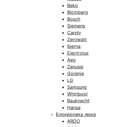
Beko
Blomberg
Bosch
Siemens
Candy
Zerowatt
Iberna
Electrolux
Aeg
Zanussi
Gorenje
LG
Samsung
Whirlpool
Bauknecht
Hansa
Блокировка люка
ARDO