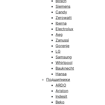
Bosch
Siemens
Candy
Zerowatt
Iberna
Electrolux
Aeg
Zanussi
Gorenje
LG
Samsung
Whirlpool
Bauknecht
Hansa
Подшипники
ARDO
Ariston
Indesit
Beko