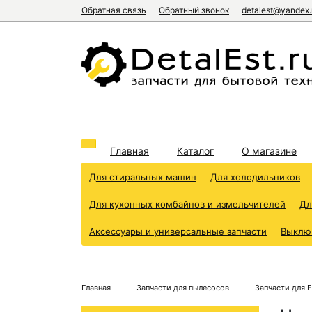
Обратная связь
Обратный звонок
detalest@yandex.
Главная
Каталог
О магазине
Для стиральных машин
Для холодильников
Для кухонных комбайнов и измельчителей
Дл
Аксессуары и универсальные запчасти
Выклю
Главная
Запчасти для пылесосов
Запчасти для E