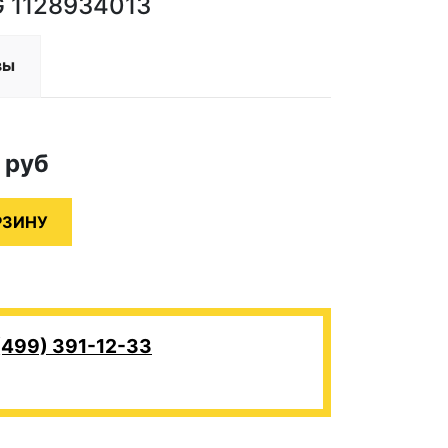
G 1128934013
вы
0
руб
(499) 391-12-33