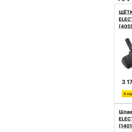
ЩЁТК
ELEC
(405
3 1
Шлан
ELEC
(140