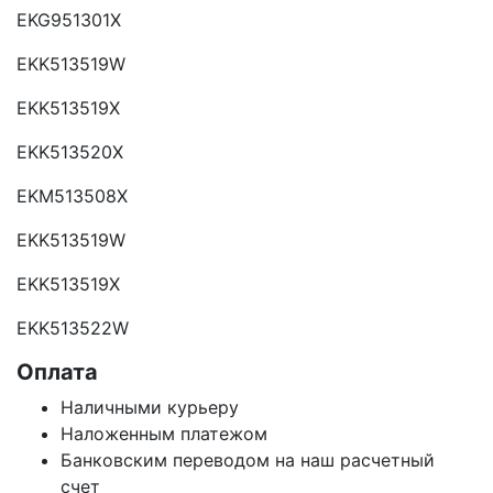
EKG951301X
EKK513519W
EKK513519X
EKK513520X
EKM513508X
EKK513519W
EKK513519X
EKK513522W
Оплата
Наличными курьеру
Наложенным платежом
Банковским переводом на наш расчетный
счет