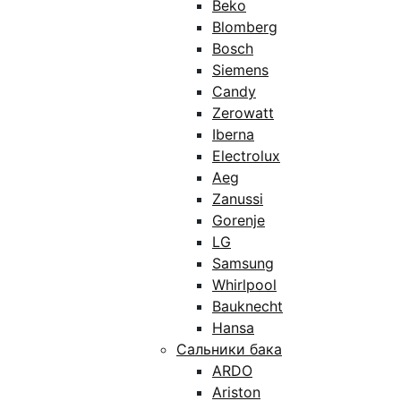
Beko
Blomberg
Bosch
Siemens
Candy
Zerowatt
Iberna
Electrolux
Aeg
Zanussi
Gorenje
LG
Samsung
Whirlpool
Bauknecht
Hansa
Сальники бака
ARDO
Ariston