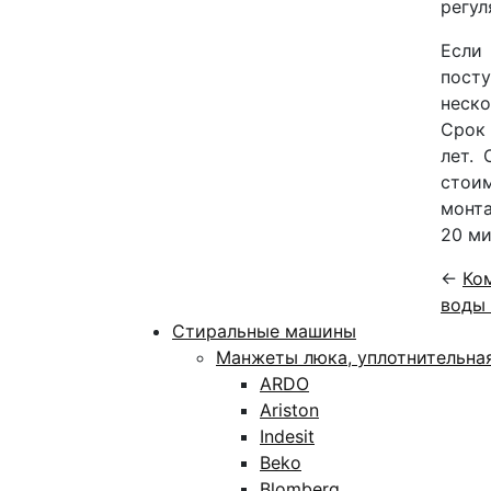
регул
Если 
посту
неско
Срок
лет. 
стоим
монта
20 ми
←
Ко
воды
Стиральные машины
Манжеты люка, уплотнительна
ARDO
Ariston
Indesit
Beko
Blomberg