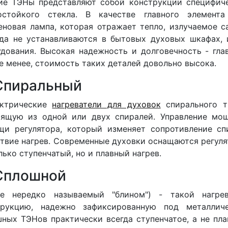
кие ТЭНы представляют собой конструкции специфич
остойкого стекла. В качестве главного элемента
еновая лампа, которая отражает тепло, излучаемое 
гда не устанавливаются в бытовых духовых шкафах,
дования. Высокая надежность и долговечность - гл
е менее, стоимость таких деталей довольно высока.
 Спиральный
ектрические
нагреватели для духовок
спирального т
оящую из одной или двух спиралей. Управление мо
щи регулятора, который изменяет сопротивление спи
твие нагрев. Современные духовки оснащаются регуля
лько ступенчатый, но и плавный нагрев.
 Сплошной
же нередко называемый "блином") - такой нагре
трукцию, надежно зафиксированную под металличе
ных ТЭНов практически всегда ступенчатое, а не пла