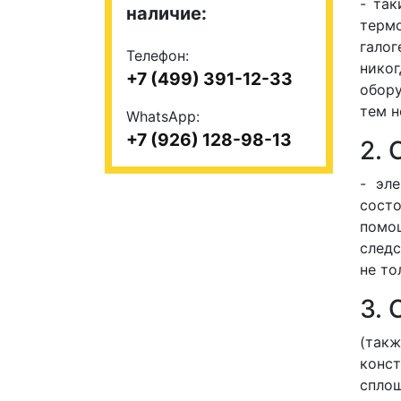
- та
наличие:
терм
галог
Телефон:
нико
+7 (499) 391-12-33
обору
тем н
WhatsApp:
+7 (926) 128-98-13
2.
- эл
сост
помо
следс
не то
3.
(так
конс
сплош