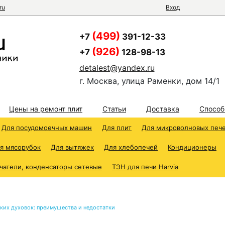
ru
Вход
(499)
+7
391-12-33
(926)
+7
128-98-13
detalest@yandex.ru
г. Москва, улица Раменки, дом 14/1
Цены на ремонт плит
Статьи
Доставка
Способ
Для посудомоечных машин
Для плит
Для микроволновых печ
я мясорубок
Для вытяжек
Для хлебопечей
Кондиционеры
чатели, конденсаторы сетевые
ТЭН для печи Harvia
ких духовок: преимущества и недостатки