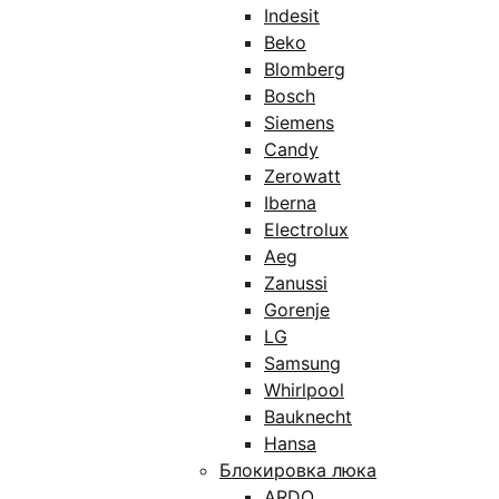
Indesit
Beko
Blomberg
Bosch
Siemens
Candy
Zerowatt
Iberna
Electrolux
Aeg
Zanussi
Gorenje
LG
Samsung
Whirlpool
Bauknecht
Hansa
Блокировка люка
ARDO