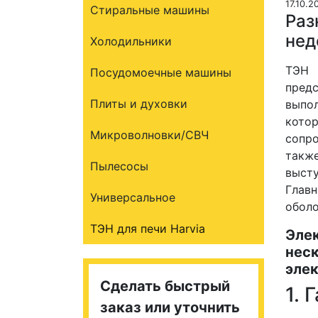
17.10.2
Стиральные машины
Раз
нед
Холодильники
ТЭН 
Посудомоечные машины
пред
Плиты и духовки
выпо
кото
Микроволновки/СВЧ
сопр
такж
Пылесосы
выст
Главн
Универсальное
оболо
ТЭН для печи Harvia
Эле
нес
элек
Сделать быстрый
1. 
заказ или уточнить