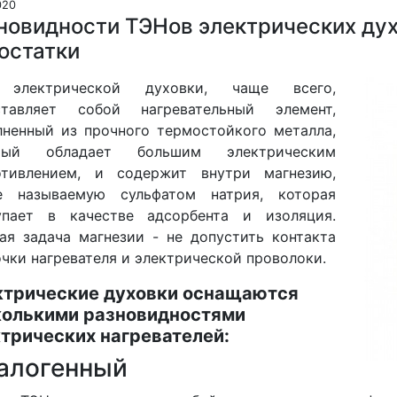
020
новидности ТЭНов электрических ду
остатки
электрической духовки, чаще всего,
ставляет собой нагревательный элемент,
лненный из прочного термостойкого металла,
рый обладает большим электрическим
отивлением, и содержит внутри магнезию,
е называемую сульфатом натрия, которая
упает в качестве адсорбента и изоляция.
ая задача магнезии - не допустить контакта
чки нагревателя и электрической проволоки.
ктрические духовки оснащаются
колькими разновидностями
трических нагревателей:
Галогенный