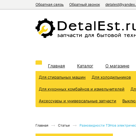
Обратная связь
Обратный звонок
detalest@yandex.
Главная
Каталог
О магазине
Для стиральных машин
Для холодильников
Для кухонных комбайнов и измельчителей
Дл
Аксессуары и универсальные запчасти
Выклю
Главная
Статьи
Разновидности ТЭНов электричес