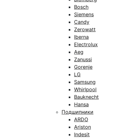
Bosch
Siemens
Candy
Zerowatt
Iberna
Electrolux
Aeg
Zanussi
Gorenje
LG
Samsung
Whirlpool
Bauknecht
Hansa
Подшипники
ARDO
Ariston
Indesit